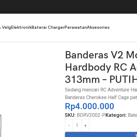
& Velg
Elektronik
Baterai Charger
Perawatan
Aksesories
okee Hardbody RC Adventure Skala 1/10 313mm – PUTIH
Banderas V2 M
Hardbody RC Ad
313mm – PUTI
Sedang mencari RC Adventure Har
Banderas Cherokee Half Cage patut
Rp
4.000.000
SKU:
BDRV2002-P
Kategori:
Bate