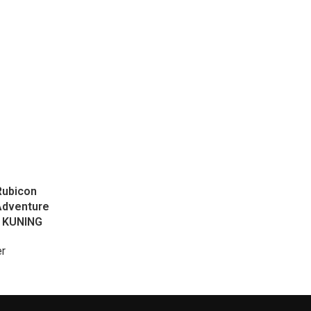
Rubicon
Adventure
– KUNING
er