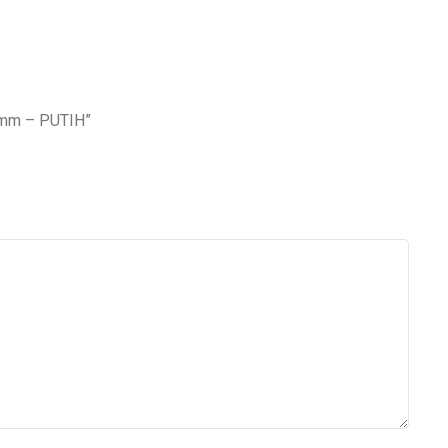
3mm – PUTIH”