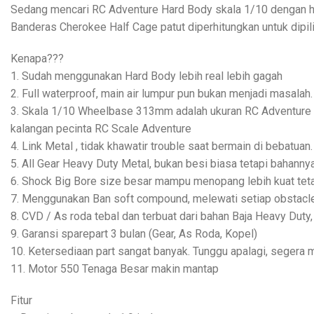
Sedang mencari RC Adventure Hard Body skala 1/10 dengan h
Banderas Cherokee Half Cage patut diperhitungkan untuk dipil
Kenapa???
1. Sudah menggunakan Hard Body lebih real lebih gagah
2. Full waterproof, main air lumpur pun bukan menjadi masalah.
3. Skala 1/10 Wheelbase 313mm adalah ukuran RC Adventure 
kalangan pecinta RC Scale Adventure
4. Link Metal , tidak khawatir trouble saat bermain di bebatuan.
5. All Gear Heavy Duty Metal, bukan besi biasa tetapi bahanny
6. Shock Big Bore size besar mampu menopang lebih kuat teta
7. Menggunakan Ban soft compound, melewati setiap obstacle
8. CVD / As roda tebal dan terbuat dari bahan Baja Heavy Duty,
9. Garansi sparepart 3 bulan (Gear, As Roda, Kopel)
10. Ketersediaan part sangat banyak. Tunggu apalagi, segera mi
11. Motor 550 Tenaga Besar makin mantap
Fitur