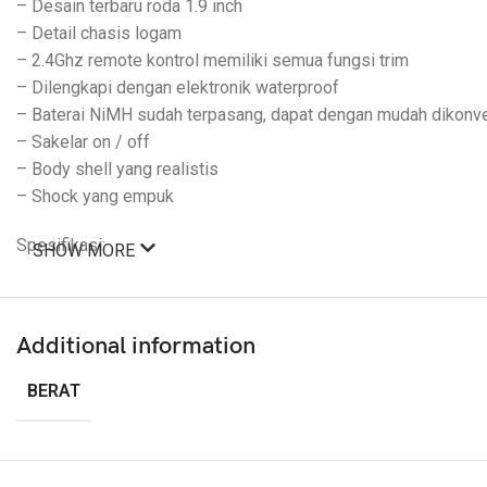
– Desain terbaru roda 1.9 inch
– Detail chasis logam
– 2.4Ghz remote kontrol memiliki semua fungsi trim
– Dilengkapi dengan elektronik waterproof
– Baterai NiMH sudah terpasang, dapat dengan mudah dikonve
– Sakelar on / off
– Body shell yang realistis
– Shock yang empuk
Spesifikasi:
SHOW MORE
– Dual Speed
– Winch
– Panjang x Lebar x Tinggi: 505 x 240 x 225mm
Additional information
– Wheelbase 313mm
– Diameter ban 120mm
BERAT
– Esc 60A Waterproof
– Servo 15kg
– Motor Brushed 550 (High Power)