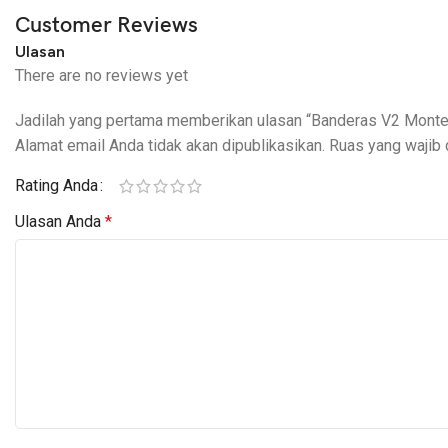
– Gear ratio 37.6:1(L), 18.4:1(H)
Customer Reviews
– Durasi bermain: 20 menit
Ulasan
– Jarak kontrol:> 100 m
There are no reviews yet
– Baterai : 7.2v 1800mAh
– Baterai remote control: 8 x baterai AA (TIDAK termasuk)
Jadilah yang pertama memberikan ulasan “Banderas V2 Mon
Alamat email Anda tidak akan dipublikasikan.
Ruas yang wajib 
Paket termasuk:
1x Banderas 1/10 RC crawler
Rating Anda
1x Remot 2.4 GHz
Ulasan Anda
*
1x Charger
1x Bagian Manual